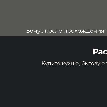
Бонус после прохождения т
Ра
Купите кухню, бытовую 